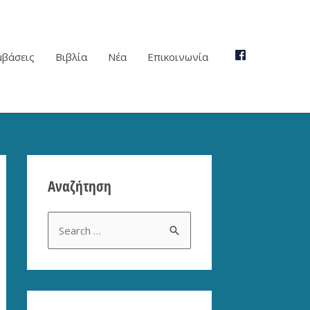
μβάσεις
Βιβλία
Νέα
Επικοινωνία
Αναζήτηση
S
e
a
r
c