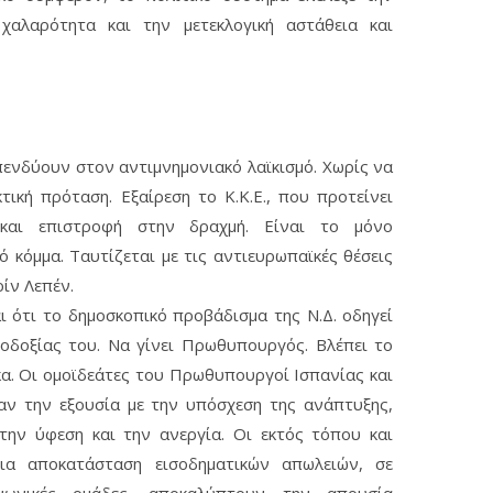
 χαλαρότητα και την μετεκλογική αστάθεια και
πενδύουν στον αντιμνημονιακό λαϊκισμό. Χωρίς να
ική πρόταση. Εξαίρεση το Κ.Κ.Ε., που προτείνει
αι επιστροφή στην δραχμή. Είναι το μόνο
 κόμμα. Ταυτίζεται με τις αντιευρωπαϊκές θέσεις
ίν Λεπέν.
 ότι το δημοσκοπικό προβάδισμα της Ν.Δ. οδηγεί
οδοξίας του. Να γίνει Πρωθυπουργός. Βλέπει το
κα. Οι ομοϊδεάτες του Πρωθυπουργοί Ισπανίας και
αν την εξουσία με την υπόσχεση της ανάπτυξης,
την ύφεση και την ανεργία. Οι εκτός τόπου και
ια αποκατάσταση εισοδηματικών απωλειών, σε
ινωνικές ομάδες, αποκαλύπτουν την απουσία