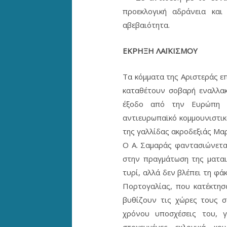
προεκλογική αδράνεια και
αβεβαιότητα.
ΕΚΡΗΞΗ ΛΑΪΚΙΣΜΟΥ
Τα κόμματα της Αριστεράς ε
καταθέτουν σοβαρή εναλλακτ
έξοδο από την Ευρώπη κ
αντιευρωπαϊκό κομμουνιστικό
της γαλλίδας ακροδεξιάς Μαρ
Ο Α. Σαμαράς φαντασιώνεται
στην πραγμάτωση της μαται
τυρί, αλλά δεν βλέπει τη φά
Πορτογαλίας, που κατέκτησ
βυθίζουν τις χώρες τους σ
χρόνου υποσχέσεις του, γ
στοχευμένες εκλογικά κο