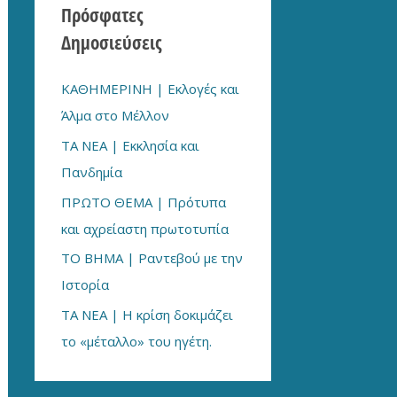
Πρόσφατες
h
Δημοσιεύσεις
f
o
ΚΑΘΗΜΕΡΙΝΗ | Εκλογές και
r
Άλμα στο Μέλλον
:
ΤΑ ΝΕΑ | Εκκλησία και
Πανδημία
ΠΡΩΤΟ ΘΕΜΑ | Πρότυπα
και αχρείαστη πρωτοτυπία
ΤΟ ΒΗΜΑ | Ραντεβού με την
Ιστορία
TA NEA | Η κρίση δοκιμάζει
το «μέταλλο» του ηγέτη.