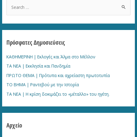
S
να
e
γίνουν
a
τώρα
r
εκλογές
c
Πρόσφατες Δημοσιεύσεις
h
f
ΚΑΘΗΜΕΡΙΝΗ | Εκλογές και Άλμα στο Μέλλον
o
ΤΑ ΝΕΑ | Εκκλησία και Πανδημία
r
ΠΡΩΤΟ ΘΕΜΑ | Πρότυπα και αχρείαστη πρωτοτυπία
:
ΤΟ ΒΗΜΑ | Ραντεβού με την Ιστορία
TA NEA | Η κρίση δοκιμάζει το «μέταλλο» του ηγέτη.
Αρχείο