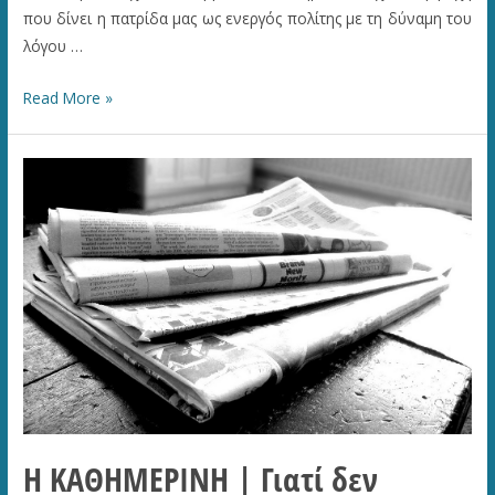
που δίνει η πατρίδα μας ως ενεργός πολίτης με τη δύναμη του
λόγου …
ΠΡΩΤΗ
Read More »
–
ΠΑΤΡΙΣ
|
«Παραμένω
στρατευμένος
στην
Πολιτική
και
όχι
στο
κομματικό
σύστημα
…»
Η ΚΑΘΗΜΕΡΙΝΗ | Γιατί δεν