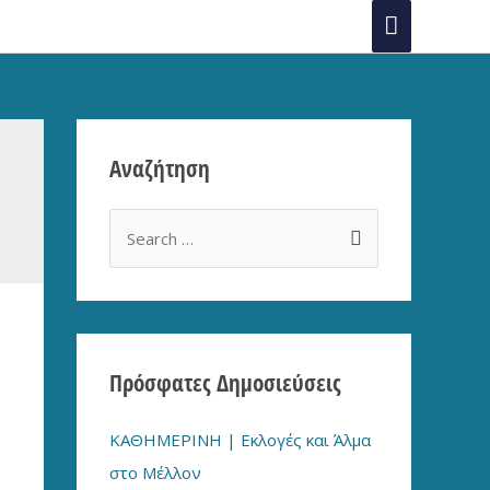
Main
Menu
Αναζήτηση
S
e
a
r
c
Πρόσφατες Δημοσιεύσεις
h
f
ΚΑΘΗΜΕΡΙΝΗ | Εκλογές και Άλμα
o
στο Μέλλον
r