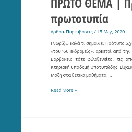
ΠΡΩΤΟ ΘΕΜΑ | Π
πρωτοτυπία
Άρθρα-Παρεμβάσεις
/
15 May, 2020
Γνωρίζω καλά τι σημαίνει Πρότυπο Σχο
«του ‘60 εκδρομείς», αρκετοί από την
Βαρβάκειο τότε φιλοξενείτο, τις α
Κτηριακή υποδομή υποτυπώδης. Είχαμ
Μάζη στα θετικά μαθήματα, …
ΠΡΩΤΟ
Read More »
ΘΕΜΑ
|
Πρότυπα
και
αχρείαστη