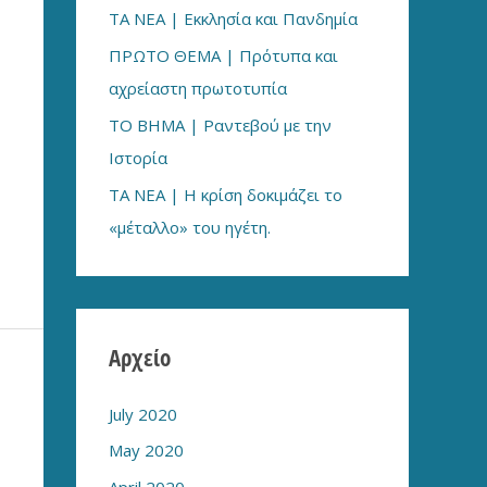
ΤΑ ΝΕΑ | Εκκλησία και Πανδημία
:
ΠΡΩΤΟ ΘΕΜΑ | Πρότυπα και
αχρείαστη πρωτοτυπία
ΤΟ ΒΗΜΑ | Ραντεβού με την
Ιστορία
TA NEA | Η κρίση δοκιμάζει το
«μέταλλο» του ηγέτη.
Αρχείο
July 2020
May 2020