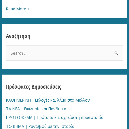
Η
Read More »
ΚΑΘΗΜΕΡΙΝΗ
|
Παρακμιακή
Αναζήτηση
Αριστερά,
άσυλο
S
και
e
ΑΕΙ
a
r
c
Πρόσφατες Δημοσιεύσεις
h
f
ΚΑΘΗΜΕΡΙΝΗ | Εκλογές και Άλμα στο Μέλλον
o
ΤΑ ΝΕΑ | Εκκλησία και Πανδημία
r
ΠΡΩΤΟ ΘΕΜΑ | Πρότυπα και αχρείαστη πρωτοτυπία
:
ΤΟ ΒΗΜΑ | Ραντεβού με την Ιστορία