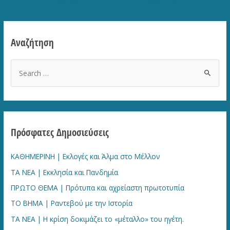
navigation
Αναζήτηση
S
e
a
r
c
Πρόσφατες Δημοσιεύσεις
h
f
ΚΑΘΗΜΕΡΙΝΗ | Εκλογές και Άλμα στο Μέλλον
o
ΤΑ ΝΕΑ | Εκκλησία και Πανδημία
r
ΠΡΩΤΟ ΘΕΜΑ | Πρότυπα και αχρείαστη πρωτοτυπία
:
ΤΟ ΒΗΜΑ | Ραντεβού με την Ιστορία
TA NEA | Η κρίση δοκιμάζει το «μέταλλο» του ηγέτη.