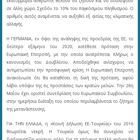
εκατομμύρια άνθρωποι θέλουν να ζήσουν και να δουλέψουν
σε άλλη χώρα. Σχεδόν το 10% του παγκόσμιου πληθυσμού. Ο
αριθμός αυτός αναμένεται να αυξηθεί εξ αιτίας της κλιματικής
αλλαγής.
Η ΓΕΡΜΑΝΙΑ, εν όψει της ανάληψης της προεδρίας της ΕΕ, το
δεύτερο εξάμηνο του 2020, κατέθεσε πρόταση στην
Ευρωπαϊκή Επιτροπή, με την οποία ανατρέπεται πλήρως ο
κανονισμός του Δουβλίνου. Αποδείχθηκε ανίσχυρος να
αντιμετωπίσει την προσφυγική κρίση. Η Ευρωπαϊκή Επιτροπή
ανακοίνωσε ότι θα καταθέσει τη δική της πρόταση, αφού
λάβει υπόψιν της τις προστάσεις των κρατών μελών. Την 26η
Μαΐου έχει οριστεί συνεδρίαση του Ευρωπαϊκού Συμβουλίου,
στην ημερήσια διάταξη του οποίου περιλαμβάνεται το ζήτημα
της μετανάστευσης.
ΓΙΑ ΤΗΝ ΕΛΛΑΔΑ, η «Κοινή Δήλωση ΕΕ-Τουρκίας» του 2016
θεωρείται νεκρή. Η Τουρκία όμως θα συνεχίσει να
διαδραματίζει κρίσιμο ρόλο. Για τα επόμενα πολλά χρόνια θα