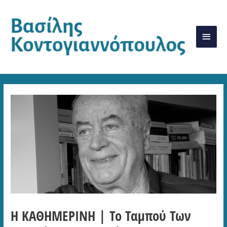
Skip
to
content
Main
Men
Η ΚΑΘΗΜΕΡΙΝΗ | Το Ταμπού Των